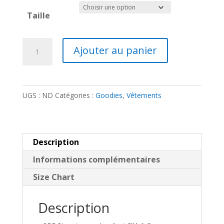
Taille
quantité
Ajouter au panier
de
T-
shirt
UGS :
ND
Catégories :
Goodies
,
Vêtements
femme
logo
K
Knight
Description
blanc
Informations complémentaires
Size Chart
Description