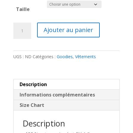
Taille
quantité
Ajouter au panier
de
T-
shirt
UGS :
ND
Catégories :
Goodies
,
Vêtements
femme
logo
Knight
noir
Description
Informations complémentaires
Size Chart
Description