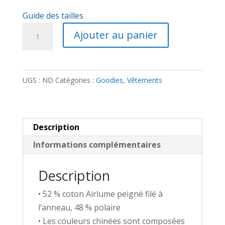
Guide des tailles
quantité
Ajouter au panier
de
Sweat
à
UGS :
ND
Catégories :
Goodies
,
Vêtements
Capuche
-
Section
Tarasque
Description
brodé
Informations complémentaires
Description
• 52 % coton Airlume peigné filé à
l’anneau, 48 % polaire
• Les couleurs chinées sont composées