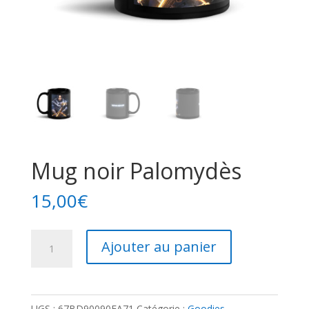
Mug noir Palomydès
15,00
€
quantité
Ajouter au panier
de
Mug
noir
UGS :
67BD90090EA71
Catégorie :
Goodies