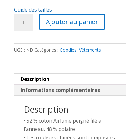
Guide des tailles
quantité
Ajouter au panier
de
Sweat
à
UGS :
ND
Catégories :
Goodies
,
Vêtements
Capuche
-
Section
Ogre
Description
brodé
Informations complémentaires
Description
• 52 % coton Airlume peigné filé à
l’anneau, 48 % polaire
• Les couleurs chinées sont composées