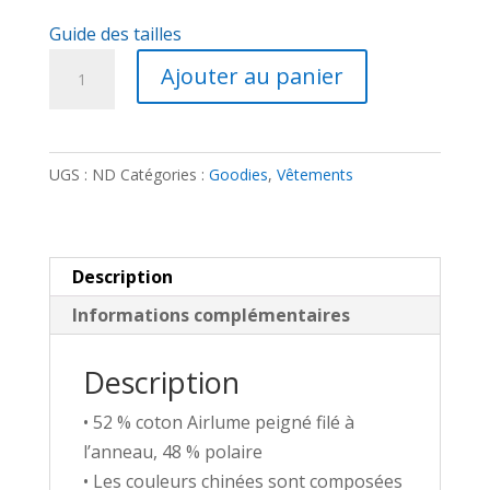
Guide des tailles
quantité
Ajouter au panier
de
Sweat
à
UGS :
ND
Catégories :
Goodies
,
Vêtements
Capuche
-
Section
Korrigan
Description
brodé
Informations complémentaires
Description
• 52 % coton Airlume peigné filé à
l’anneau, 48 % polaire
• Les couleurs chinées sont composées