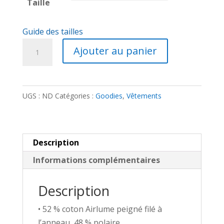
Taille
Guide des tailles
quantité
Ajouter au panier
de
Sweat
à
UGS :
ND
Catégories :
Goodies
,
Vêtements
capuche
-
Méta-
armure
Description
Shaman
Informations complémentaires
brodé
Description
• 52 % coton Airlume peigné filé à
l’anneau, 48 % polaire