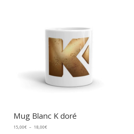
Mug Blanc K doré
Plage
15,00
€
–
18,00
€
de