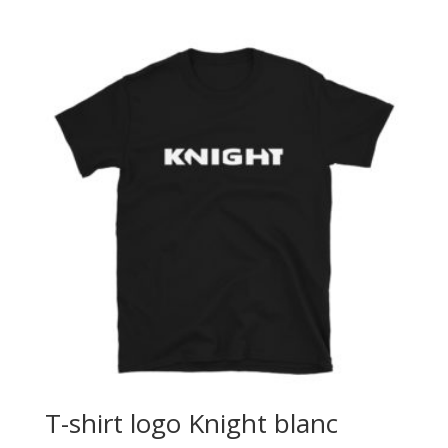
prix :
15,00€
à
18,00€
T-shirt logo Knight blanc