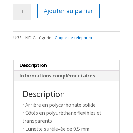
quantité
Ajouter au panier
de
Coque
pour
UGS :
ND
Catégorie :
Coque de téléphone
iPhone®
-
Méta-
armure
Description
Psion
Informations complémentaires
Description
• Arrière en polycarbonate solide
• Côtés en polyuréthane flexibles et
transparents
• Lunette surélevée de 0,5 mm