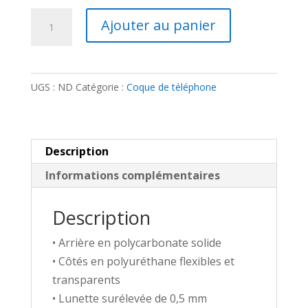
quantité
Ajouter au panier
de
Coque
pour
UGS :
ND
Catégorie :
Coque de téléphone
iPhone®
-
Méta-
armure
Description
Paladin
Informations complémentaires
Description
• Arrière en polycarbonate solide
• Côtés en polyuréthane flexibles et
transparents
• Lunette surélevée de 0,5 mm