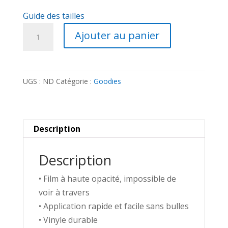
à
5,00€
Guide des tailles
quantité
Ajouter au panier
de
Autocollant
-
UGS :
ND
Catégorie :
Goodies
Section
Gargoyle
noir
Description
Description
• Film à haute opacité, impossible de
voir à travers
• Application rapide et facile sans bulles
• Vinyle durable