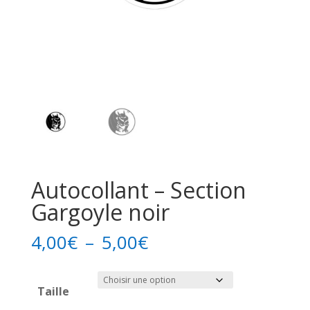
Autocollant – Section
Gargoyle noir
Plage
4,00
€
–
5,00
€
de
prix :
Taille
4,00€