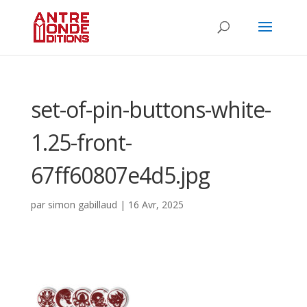
set-of-pin-buttons-white-
1.25-front-
67ff60807e4d5.jpg
par
simon gabillaud
|
16 Avr, 2025