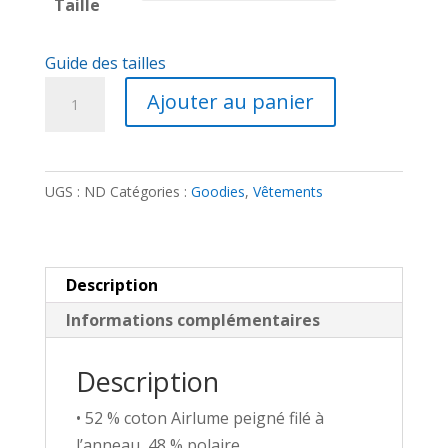
Taille
Guide des tailles
quantité
Ajouter au panier
de
Sweat
à
UGS :
ND
Catégories :
Goodies
,
Vêtements
capuche
-
Méta-
armure
Description
Warlock
Informations complémentaires
brodé
Description
• 52 % coton Airlume peigné filé à
l’anneau, 48 % polaire