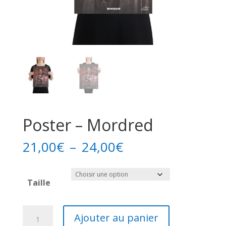
Poster – Mordred
Plage
21,00
€
–
24,00
€
de
prix :
Taille
21,00€
à
24,00€
quantité
Ajouter au panier
de