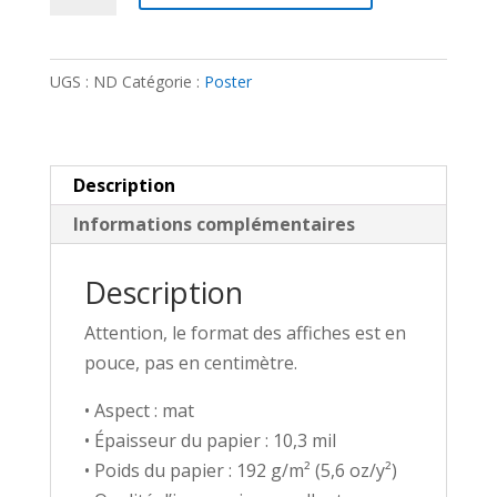
Poster
-
UGS :
ND
Catégorie :
Poster
Mordred
Description
Informations complémentaires
Description
Attention, le format des affiches est en
pouce, pas en centimètre.
• Aspect : mat
• Épaisseur du papier : 10,3 mil
• Poids du papier : 192 g/m² (5,6 oz/y²)