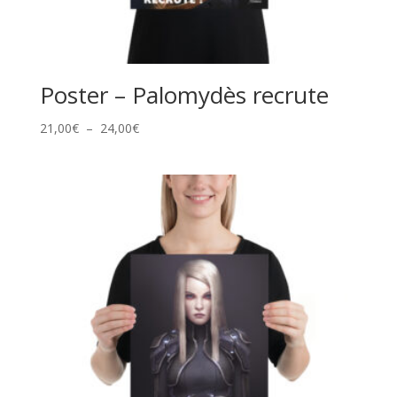
Poster – Palomydès recrute
Plage
21,00
€
–
24,00
€
de
prix :
21,00€
à
24,00€