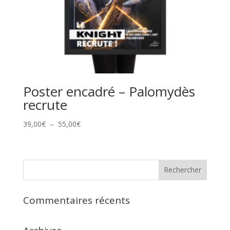
Poster encadré – Palomydès
recrute
Plage
39,00
€
–
55,00
€
de
prix :
39,00€
à
55,00€
Commentaires récents