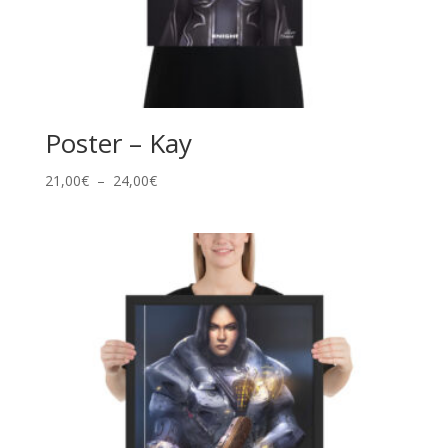
Poster – Kay
Plage
21,00
€
–
24,00
€
de
prix :
21,00€
à
24,00€