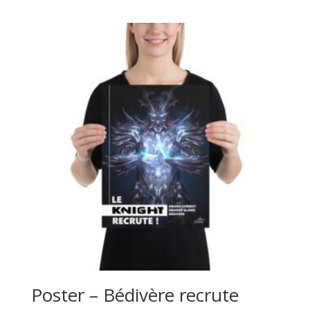
de
prix :
39,00€
à
55,00€
Poster – Bédivère recrute