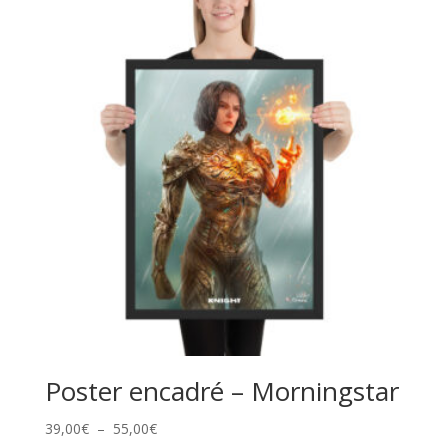
39,00€
à
55,00€
Poster encadré – Morningstar
Plage
39,00
€
–
55,00
€