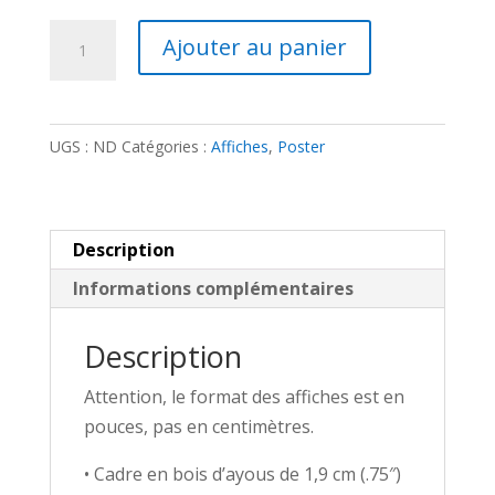
à
55,00€
quantité
Ajouter au panier
de
Poster
encadré
UGS :
ND
Catégories :
Affiches
,
Poster
-
Ranger
recrute
Description
Informations complémentaires
Description
Attention, le format des affiches est en
pouces, pas en centimètres.
• Cadre en bois d’ayous de 1,9 cm (.75″)