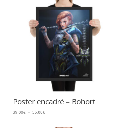
Poster encadré – Bohort
Plage
39,00
€
–
55,00
€
de
prix :