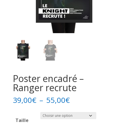
Poster encadré –
Ranger recrute
Plage
39,00
€
–
55,00
€
de
prix :
Taille
39,00€