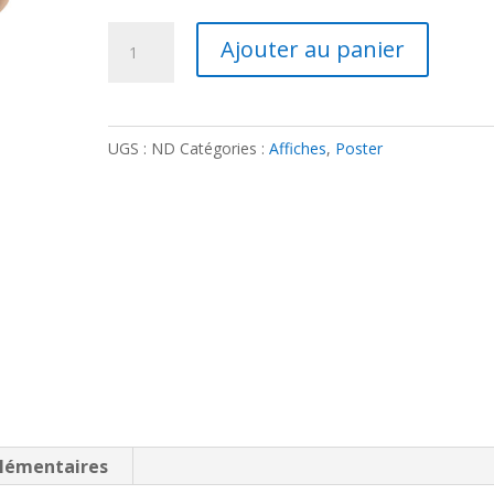
à
55,00€
quantité
Ajouter au panier
de
Poster
encadré
UGS :
ND
Catégories :
Affiches
,
Poster
-
Kay
lémentaires