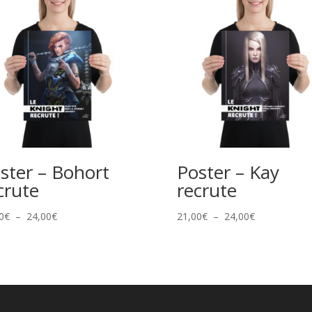
ster – Bohort
Poster – Kay
crute
recrute
Plage
Plage
0
€
–
24,00
€
21,00
€
–
24,00
€
de
de
prix :
prix :
21,00€
21,00€
à
à
24,00€
24,00€