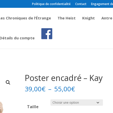
Politique de confidentialité
Contact
Engagement de c
Les Chroniques de l’Étrange
The Heist
Knight
Antre
Détails du compte
Poster encadré – Kay
Plage
39,00
€
–
55,00
€
de
prix :
Taille
39,00€