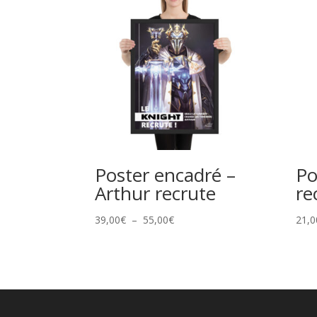
Poster encadré –
Po
Arthur recrute
re
Plage
39,00
€
–
55,00
€
21,0
de
prix :
39,00€
à
55,00€