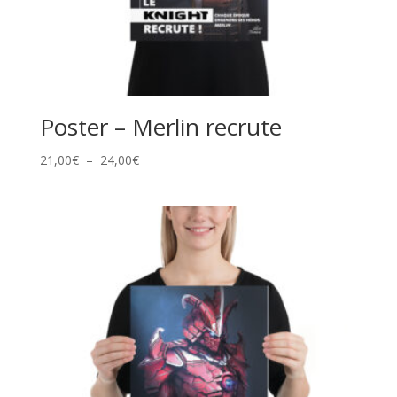
Poster – Merlin recrute
Plage
21,00
€
–
24,00
€
de
prix :
21,00€
à
24,00€