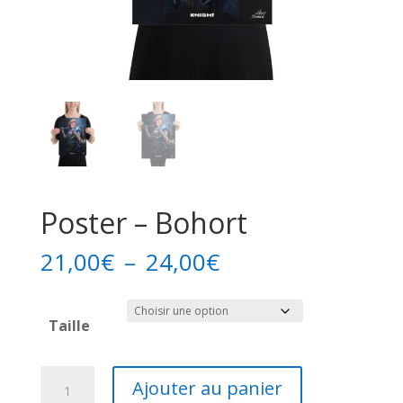
Poster – Bohort
Plage
21,00
€
–
24,00
€
de
prix :
Taille
21,00€
à
24,00€
quantité
Ajouter au panier
de