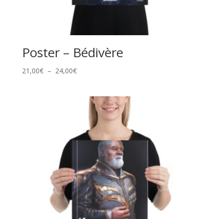
Poster – Bédivère
Plage
21,00
€
–
24,00
€
de
prix :
21,00€
à
24,00€