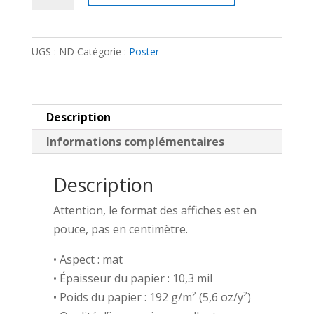
Poster
-
UGS :
ND
Catégorie :
Poster
Bohort
Description
Informations complémentaires
Description
Attention, le format des affiches est en
pouce, pas en centimètre.
• Aspect : mat
• Épaisseur du papier : 10,3 mil
• Poids du papier : 192 g/m² (5,6 oz/y²)