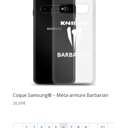
Coque Samsung® – Méta-armure Barbarian
20,00
€
←
1
2
3
4
5
6
7
8
9
…
31